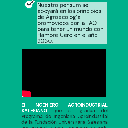
Nuestro pensum se
apoyará en los principios
de Agroecología
promovidos por la FAO,
para tener un mundo con
Hambre Cero en el año
2030.
El INGENIERO AGROINDUSTRIAL
SALESIANO
que se gradúa del
Programa de Ingeniería Agroindustrial
de la Fundación Universitaria Salesiana
corresponde a una persona que puede